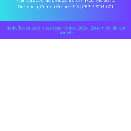
Avenida Eduardo Elias Zahran, nº 1726, Vila Santa
Dorotheia, Campo Grande-MS | CEP: 79004-001
Medx. Todos os direitos reservados. 2024 | Desenvolvido por
Inside4u