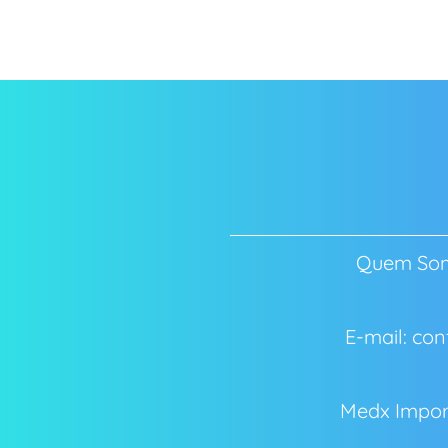
Quem So
E-mail: c
Medx Impor