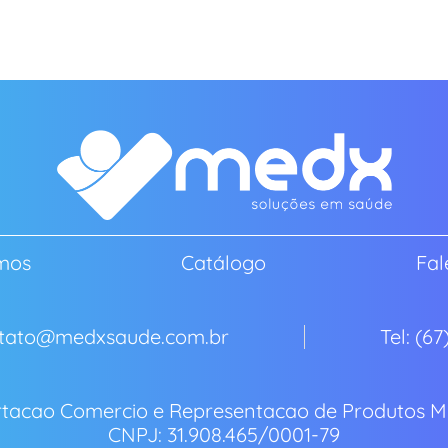
mos
Catálogo
Fal
ontato@medxsaude.com.br
Tel: (6
tacao Comercio e Representacao de Produtos Me
CNPJ: 31.908.465/0001-79