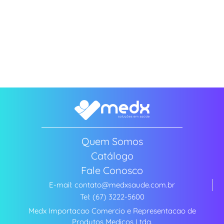
Quem Somos
Catálogo
Fale Conosco
E-mail: contato@medxsaude.com.br
Tel: (67) 3222-5600
Medx Importacao Comercio e Representacao de
Produtos Medicos Ltda.