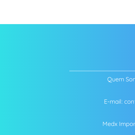
Quem So
E-mail: c
Medx Impor