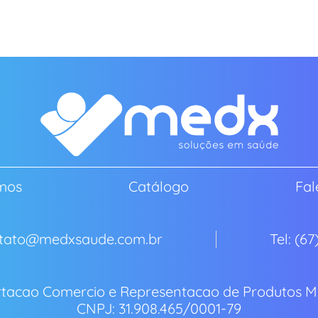
mos
Catálogo
Fal
ontato@medxsaude.com.br
Tel: (6
tacao Comercio e Representacao de Produtos Me
CNPJ: 31.908.465/0001-79