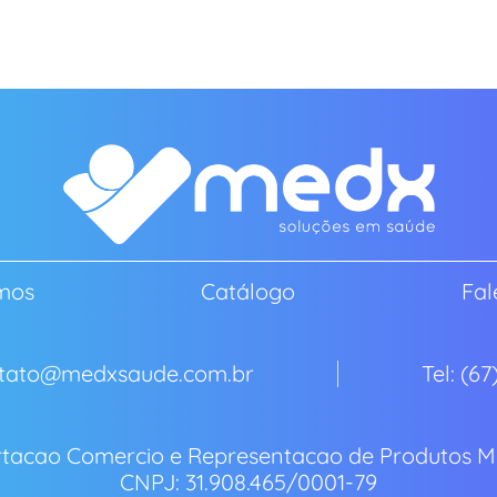
mos
Catálogo
Fal
ontato@medxsaude.com.br
Tel: (6
tacao Comercio e Representacao de Produtos Me
CNPJ: 31.908.465/0001-79