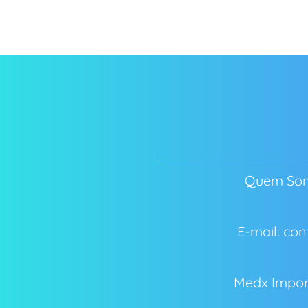
Quem So
E-mail: c
Medx Impor